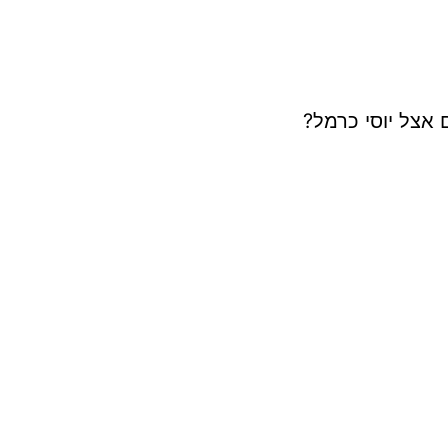
ם אצל יוסי כרמל?
׳י לאירועים פרטיים?
עורים וההפקות?
ל לימודי אבלטון?
וכמה זמן זה לוקח?