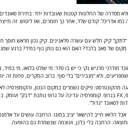
לא מסדרה של החלטות קטנות שעובדות יחד: בחירת סאונדים נכו
זה כמו אדריכל: קודם שלד, אחר כך חומרים, ואז ליטוש. זה מי
“לתקן” קיק חלש עם עשרה פלאגינים. קיק נכון מראש חוסך חצי
מקום של סאב בלבד? האם הוא גם נותן גוף במיד? ברגע שמגד
מפריעים, ולא “מגבירים” בלי סוף. ברוב המקרים, פחות זה יו
ה מהקונטרסט: פיקים נשמרים במקום הנכון, והקומפרסיה לא 
עובדים עם גרופים: דרמס בגרופ, מוזיקה בגרופ, FX בגרופ. קומפרסיה עדינה על גרופ נ
ת לסאונד “גדול”.
, אבל הלואו חייב להישאר יציב במונו. הרחבה עושים על אלמנ
. התוצאה: הרחבה בלי בלגן, ועוצמה שנשמרת גם בהופעה.