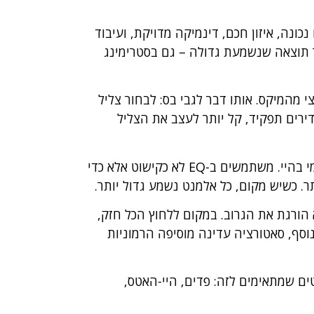
נה, איזון חכם, דינמיקה מדויקת, ועיבוד
יצר תוצאה שנשמעת גדולה – גם בסטרימינג
 מהמיקס. אותו דבר לגבי בס: לבחור צליל
ירים תפקיד, קל יותר לעצב את הצליל
אחרי בחירת הסאונדים מגיע ניהול תדרים. סאונד מודרני מרגיש נקי כי יש בו סדר: מי שולט בלואו, מי במיד, מי בהיי. משתמשים ב-EQ לא כקישוט אלא כדי
תר. כשיש מקום, כל אלמנט נשמע גדול יותר.
הורגת את הגרוב. במקום ללחוץ הכל חזק,
ותנת “דבק” ועומק. בנוסף, סאטורציה עדינה מוסיפה הרמוניות
טים שמתאימים לזה: פדים, היי-האטס,