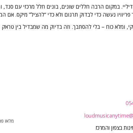
דיליי. במקום הרבה חללים שונים, בונים חלל מרכזי עם סנד, ו
 פריוויו נעשה כדי לבדוק תרגום ולא כדי “להציל” מיקס. אם ה
קי, ומלא כוח – בלי להסתבך. וזה בדיוק מה שמבדיל בין טרא
05
loudmusicanytime@
מלאו פר
נות בצפון והמרכז