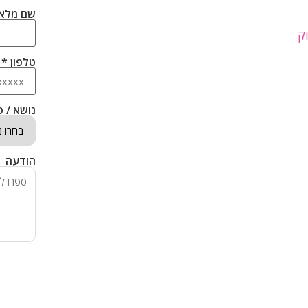
שם מלא 
ק
טלפון *
נושא / ס
הודעה