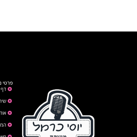
פרטי נ
דף 
שיר
אוד
המל
מאמ