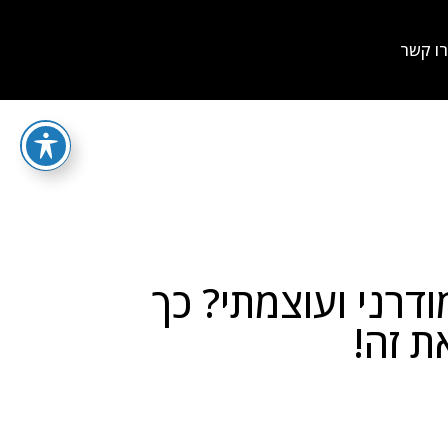
ו קשר
דרני ועוצמתי? כך
ת זה!